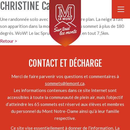
CHRISTINE Cantin
Une randonnée solo avec Le Soleil en arrière plan. La neige a fait
son apparition dans la montagne. La vue au sommet à plus de 180
degrés. WoW! Le lac Spruce et le roud top, en tout 7,5km.
Retour >
CONTACT ET DÉCHARGE
Merci de faire parvenir vos questions et commentaires à
sommets@lemont.ca
.
Les informations contenues dans ce site Internet sont
accessibles à toute la communauté de plein air, mais l’objectif
d’atteindre les 65 sommets est réservé aux élèves et membres
du personnel du Mont Notre-Dame ainsi qu’à leur famille
respective.
Ce site vise essentiellement à donner de l’information. La