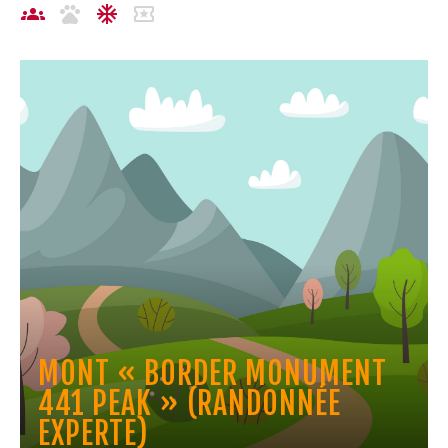
MONT « BORDER MONUMENT
441 PEAK » (RANDONNÉE
EXPERTE)