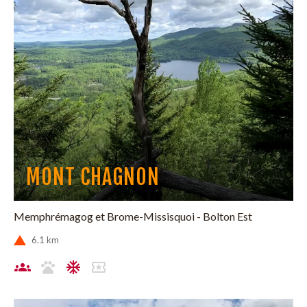
MONT CHAGNON
Memphrémagog et Brome-Missisquoi - Bolton Est
6.1 km