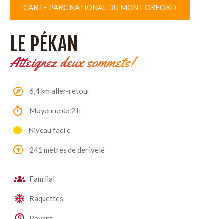
CARTE PARC NATIONAL DU MONT ORFORD
LE PÉKAN
Atteignez deux sommets!
6,4 km aller-retour
Moyenne de 2 h
Niveau facile
241 mètres de denivelé
Familial
Raquettes
Payant