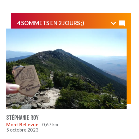
4 SOMMETS EN 2 JOURS ;)
Me suis baladée partout sur le Mont Bellevue
aujourd'hui, hier c'était une escapade sur le sentier des
crêtes regroupant les Monts Haystack, Lincoln et
Lafayette (États-Unis)... comme ce dernier ne figure pas
dans la liste des sommets, j'ai fièrement quand même
apporté le Mont avec moi ;)
STÉPHANIE ROY
Mont Bellevue
- 0,67 km
5 octobre 2023