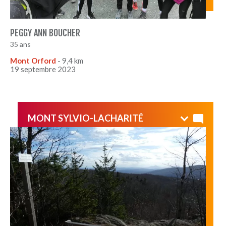
PEGGY ANN BOUCHER
35 ans
Mont Orford
- 9,4 km
19 septembre 2023
MONT SYLVIO-LACHARITÉ
Sur le site (privé) Le Vertendre, à Eastman, le sommet
du mont Sylvio-Lacharité offre une splendide vue !!!
Magique randonnée automnale, passant par le sentier
des Cascades et celui des Lutins... les enfants se sont
bien amusés à traverser les nombreux ruisseaux...
balade très zen !