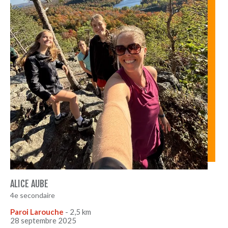
CHOISIS TON SENTIER
CONFIRME TON SUCCÈS
ALICE AUBE
4e secondaire
SOMMETS ATTEINTS
Paroi Larouche
- 2,5 km
28 septembre 2025