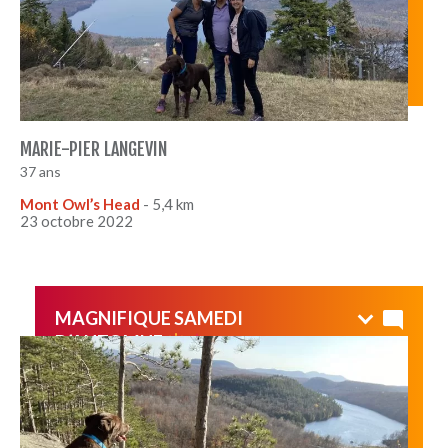
MARIE-PIER LANGEVIN
37 ans
Mont Owl’s Head
- 5,4 km
23 octobre 2022
MAGNIFIQUE SAMEDI
D’AUTOMNE
Belle petite marche d’automne ! Chaleur et soleil
étaient au rendez-vous
Sans oublier la magnifique
vue sur le lac et les montagnes! Accessible à tous !