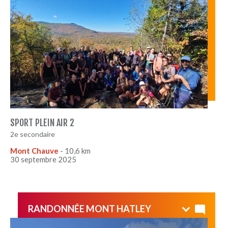
Superbe journée en bonne compagnie ! Les élèves de
Sport et Plein Air secondaire 2 ont relevé ce beau défi
avec le sourire! Félicitations les filles!
SPORT PLEIN AIR 2
2e secondaire
Mont Chauve
- 10,6 km
30 septembre 2025
RANDONNÉE MONT HATLEY