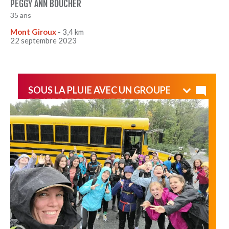
PEGGY ANN BOUCHER
35 ans
Mont Giroux
- 3,4 km
22 septembre 2023
SOUS LA PLUIE AVEC UN GROUPE
DE 1ERE SECONDAIRE !
Activité du cours de Sport et Plein Air 1ere secondaire,
nous avons relevé tout un défi!
Sous la pluie incessante nous avons fait le sentier du
ruisseau des chênes jusqu'au sommet du mont Orford.
Bravo les filles d'avoir gardé votre belle énergie et vos
sourires jusqu'à la fin :)