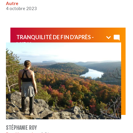
Autre
4 octobre 2023
TRANQUILITÉ DE FIN D'APRÈS -
MIDI !
Belle rando jusqu'au Lac Miller, puis souper au coucher
du soleil au-dessus de la paroi Larouche :)
STÉPHANIE ROY