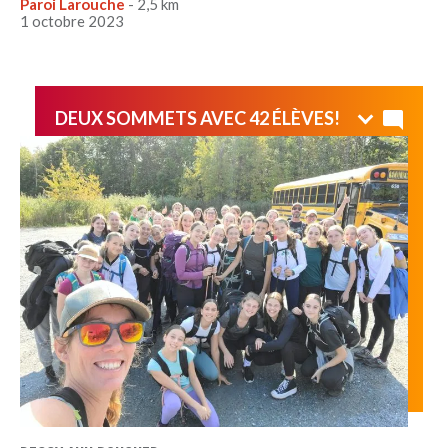
Paroi Larouche
- 2,5 km
1 octobre 2023
DEUX SOMMETS AVEC 42 ÉLÈVES!
Dans le cadre du cours de Sport et Plein Air 2e
secondaire, nous avons complété le sentier ruisseau
des chênes, jusqu'au sommet du mont Orford. Puis,
pour ajouter un peu de défi, nous avons atteint celui du
Mont Giroux!
Quelle magnifique journée! Bravo les filles pour votre
belle persévérance !