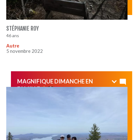
STÉPHANIE ROY
46 ans
Autre
5 novembre 2022
MAGNIFIQUE DIMANCHE EN
FAMILLE
Tellement chaud pour un 23 oct! La vue sur le lac est
toujours aussi magnifique ! À faire et à refaire en famille
!