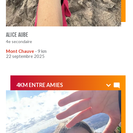
ALICE AUBE
4e secondaire
Mont Chauve
- 9 km
22 septembre 2025
4KM ENTRE AMIES
J’ai beaucoup aimé monter le mont Orford, la météo
était parfaite et les couleurs étaient magnifiques