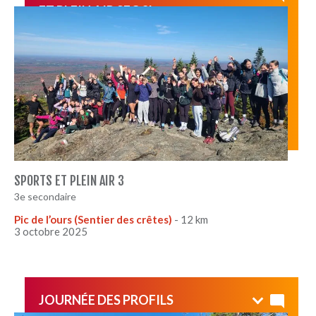
ET PLEIN AIR SEC 3!
Superbe randonnée sous le soleil!
10.4 km jusqu'au pied du Mont Orford
SPORTS ET PLEIN AIR 3
3e secondaire
Pic de l’ours (Sentier des crêtes)
- 12 km
3 octobre 2025
JOURNÉE DES PROFILS