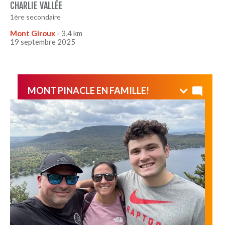
CHARLIE VALLÉE
1ère secondaire
Mont Giroux
- 3,4 km
19 septembre 2025
MONT PINACLE EN FAMILLE!
Nous sommes montés par le sentier #2 (intermédiaire),
puis redescendus par le sentier #5 (avancé). Très belle
randonnée!