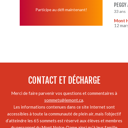
PEGGY
Participe au défi maintenant!
33 ans
Mont 
12 mar
CONTACT ET DÉCHARGE
Merci de faire parvenir vos questions et commentaires à
sommets@lemont.ca
.
Les informations contenues dans ce site Internet sont
accessibles à toute la communauté de plein air, mais l’objectif
d’atteindre les 65 sommets est réservé aux élèves et membres
du personnel du Mont Notre-Dame ainsi qu’à leur famille