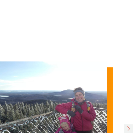
MAGNIFIQUE RANDO FAMILIALE !
Quelle plaisante découverte !
Sentiers de toute beauté, points de vue à couper le
souffle! Idéal pour les petites jambes... et tout autant
pour les grandes ;)
Sommet avec vue 360 :) Nous y retournerons cet été
c'est certain !