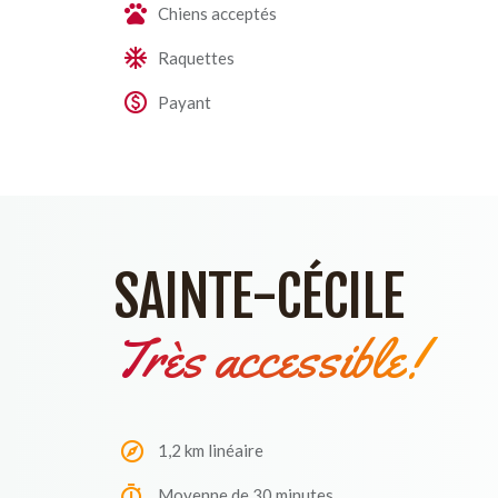
Chiens acceptés
Raquettes
Payant
SAINTE-CÉCILE
Très accessible!
1,2 km linéaire
Moyenne de 30 minutes