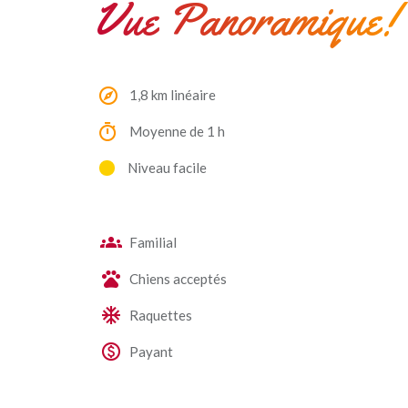
Vue Panoramique!
1,8 km linéaire
Moyenne de 1 h
Niveau facile
Familial
Chiens acceptés
Raquettes
Payant