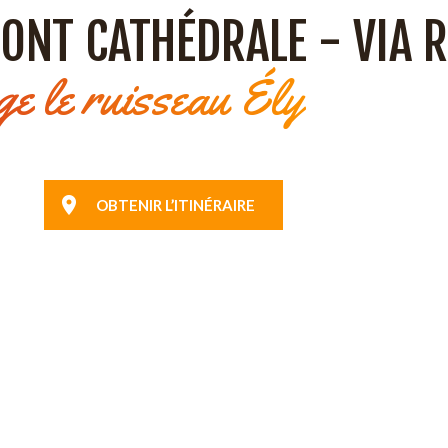
MONT CATHÉDRALE - VIA 
e le ruisseau Ély
OBTENIR L’ITINÉRAIRE