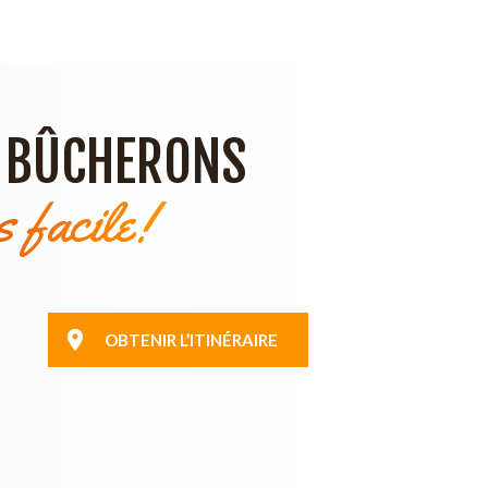
S BÛCHERONS
s facile!
OBTENIR L’ITINÉRAIRE