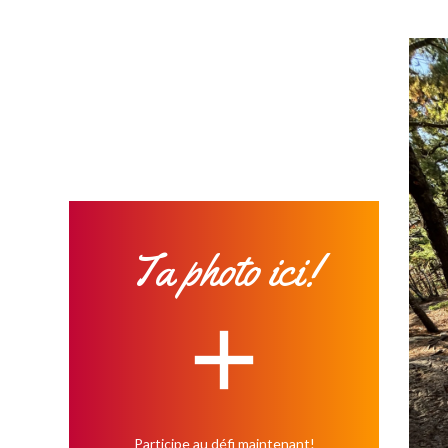
Ta photo ici!
Participe au défi maintenant!