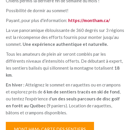
Chiens permis la dernière fin de semaine du mois !
Possibilité de dormir au sommet!
Payant, pour plus d'information:
https://montham.ca/
La vue panoramique éblouissante de 360 degrés sur 3 régions
est la récompense des efforts fournis pour monter jusqu’au
sommet.
Une expérience authentique et naturelle.
Tous les amateurs de plein air seront comblés par les
différents niveaux d’intensités offerts. De débutant à expert,
les sentiers balisés qui sillonnent la montagne totalisent
18
km
.
En hiver :
Atteignez le sommet en raquettes ou en crampons
et explorez près de
6 km de sentiers tracés en ski de fond
,
ou tentez l'expérience d'
un des seuls parcours de disc golf
en forêt au Québec
(9 paniers). Location de raquettes,
bâtons et crampons disponibles.
MONT HAM- CARTE DES SENTIERS