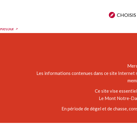
Peggy-Ann Boucher
CHOISIS
Belle randonnée en pleine ville, nous sommes chanceux d’avoir une s
Retour >
Merc
Les informations contenues dans ce site Internet s
memb
Ce site vise essenti
Le Mont Notre-Dame
En période de dégel et de chasse, con