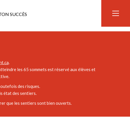
TON SUCCÈS
ez votre randonnée pour explorer
John S. Bourque
!
t.ca
.
’atteindre les 65 sommets est réservé aux élèves et
tive.
outefois des risques.
 état des sentiers.
er que les sentiers sont bien ouverts.