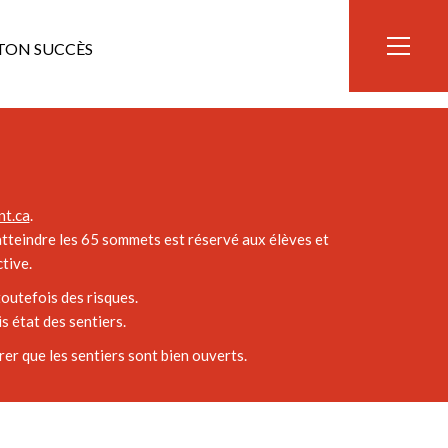
TON SUCCÈS
e vus splendides sur le lac montjoie et les environs.
t.ca
.
’atteindre les 65 sommets est réservé aux élèves et
tive.
outefois des risques.
 état des sentiers.
er que les sentiers sont bien ouverts.