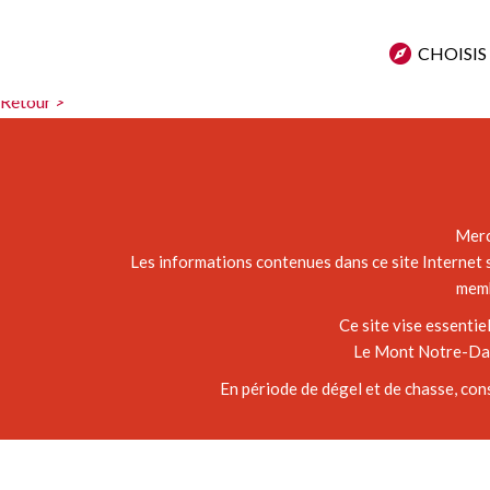
Peggy Ann Boucher
CHOISIS
Malheureusement atteignable que par des terrains privés pour le mom
Retour >
Merc
Les informations contenues dans ce site Internet s
memb
Ce site vise essenti
Le Mont Notre-Dame
En période de dégel et de chasse, con