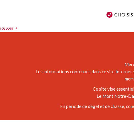
Peggy-Ann Boucher
CHOISIS
Superbe randonnée, malheureusement aucune vue, car trop pluvieux! 
Retour >
Merc
Les informations contenues dans ce site Internet s
memb
Ce site vise essenti
Le Mont Notre-Dame
En période de dégel et de chasse, con