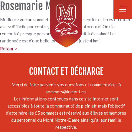
Rosemarie Millette
Meilleure vue au sommet du défi à date! Le sentier est très étroit et
assez difficile par contre, ce n’est pas une autoroute! On n’a
rencontré presque personne, c’est un endroit très calme! La
randonnée est d’une belle longueur, tout juste 4 km!
Retour >
CONTACT ET DÉCHARGE
Merci de faire parvenir vos questions et commentaires à
sommets@lemont.ca
.
Les informations contenues dans ce site Internet sont
accessibles à toute la communauté de plein air, mais l’objectif
d’atteindre les 65 sommets est réservé aux élèves et membres
du personnel du Mont Notre-Dame ainsi qu’à leur famille
respective.