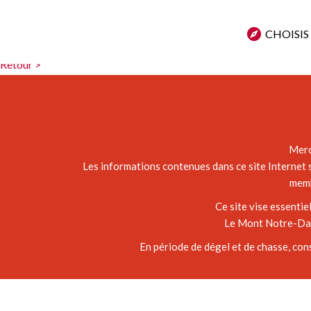
Zoe LANGUILLE
CHOISIS
Grimper cette montagne en famille et mon chien fut un moment inoub
Retour >
Merc
Les informations contenues dans ce site Internet s
memb
Ce site vise essenti
Le Mont Notre-Dame
En période de dégel et de chasse, con